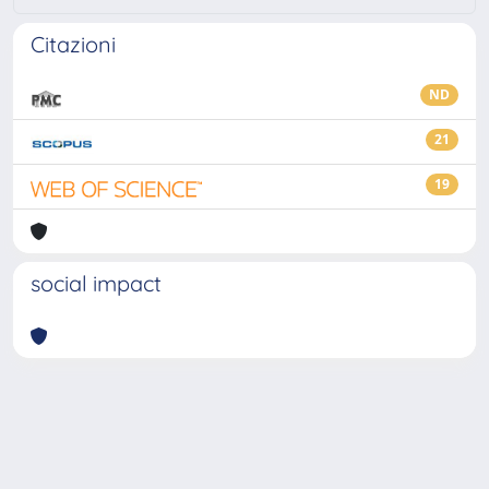
Citazioni
ND
21
19
social impact
Powered by
IRIS
-
about IRIS
-
Utilizzo dei cookie
-
Privacy
Copyright © 2026