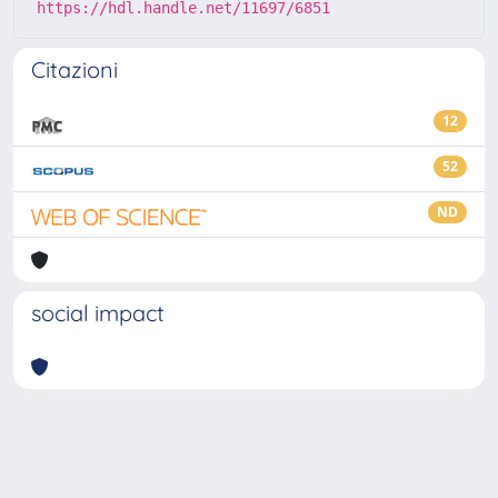
https://hdl.handle.net/11697/6851
Citazioni
12
52
ND
social impact
Powered by
IRIS
-
about IRIS
-