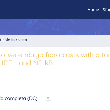
Home
Sfo
ticolo in rivista
 mouse embryo fibroblasts with a ta
f IRF-1 and NF-kB
a completa (DC)