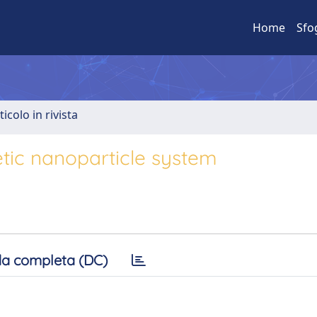
Home
Sfo
ticolo in rivista
etic nanoparticle system
a completa (DC)