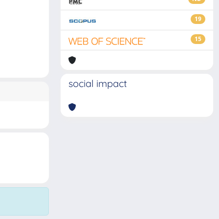
19
15
social impact