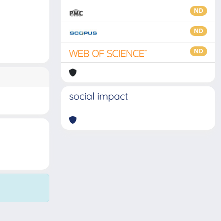
ND
ND
ND
social impact