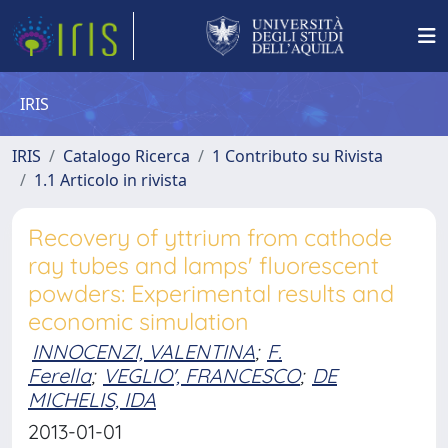
IRIS
IRIS
Catalogo Ricerca
1 Contributo su Rivista
1.1 Articolo in rivista
Recovery of yttrium from cathode
ray tubes and lamps' fluorescent
powders: Experimental results and
economic simulation
INNOCENZI, VALENTINA
;
F.
Ferella
;
VEGLIO', FRANCESCO
;
DE
MICHELIS, IDA
2013-01-01