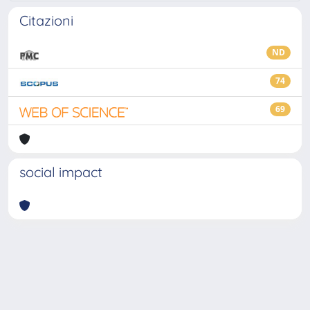
Citazioni
ND
74
69
social impact
Powered by
IRIS
-
about IRIS
-
Utilizzo dei cookie
-
Privacy
Copyright © 2026