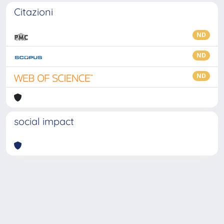
Citazioni
ND
ND
ND
social impact
Powered by
IRIS
-
about IRIS
-
Utilizzo dei cookie
-
Privacy
Copyright © 2026