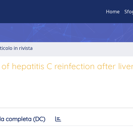
Home
Sfo
ticolo in rivista
of hepatitis C reinfection after live
a completa (DC)