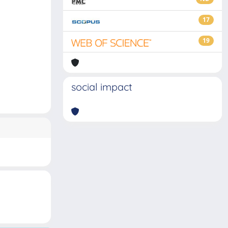
17
19
social impact