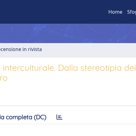
Home
Sfo
ecensione in rivista
nterculturale. Dalla stereotipia dei
tro
a completa (DC)