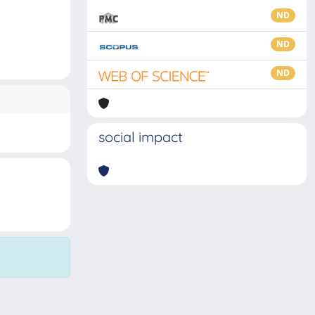
ND
ND
ND
social impact