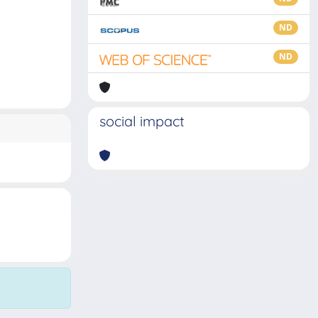
ND
ND
social impact