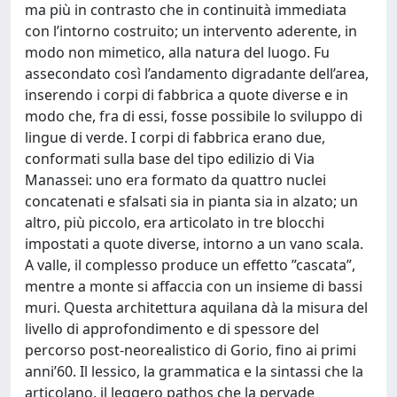
ma più in contrasto che in continuità immediata
con l’intorno costruito; un intervento aderente, in
modo non mimetico, alla natura del luogo. Fu
assecondato così l’andamento digradante dell’area,
inserendo i corpi di fabbrica a quote diverse e in
modo che, fra di essi, fosse possibile lo sviluppo di
lingue di verde. I corpi di fabbrica erano due,
conformati sulla base del tipo edilizio di Via
Manassei: uno era formato da quattro nuclei
concatenati e sfalsati sia in pianta sia in alzato; un
altro, più piccolo, era articolato in tre blocchi
impostati a quote diverse, intorno a un vano scala.
A valle, il complesso produce un effetto ”cascata”,
mentre a monte si affaccia con un insieme di bassi
muri. Questa architettura aquilana dà la misura del
livello di approfondimento e di spessore del
percorso post-neorealistico di Gorio, fino ai primi
anni’60. Il lessico, la grammatica e la sintassi che la
articolano, il leggero pathos che la pervade