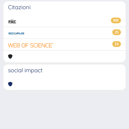
Citazioni
ND
25
23
social impact
Powered by
IRIS
-
about IRIS
-
Utilizzo dei cookie
-
Privacy
Copyright © 2026