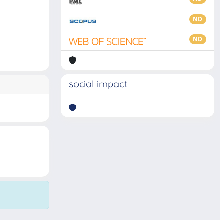
ND
ND
social impact