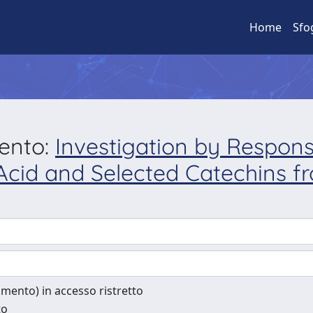
Home
Sfo
mento:
Investigation by Respon
c Acid and Selected Catechins 
cumento) in accesso ristretto
to