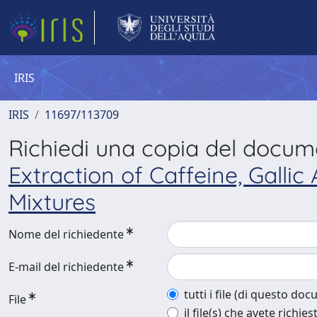
IRIS
IRIS
11697/113709
Richiedi una copia del docu
Extraction of Caffeine, Galli
Mixtures
Nome del richiedente
E-mail del richiedente
tutti i file (di questo do
File
il file(s) che avete richies