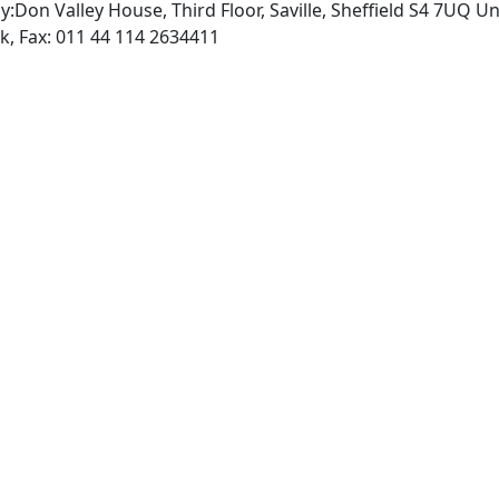
y:Don Valley House, Third Floor, Saville, Sheffield S4 7UQ 
uk
, Fax: 011 44 114 2634411