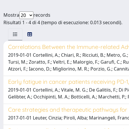
Mostra
records
Risultati 1 - 4 di 4 (tempo di esecuzione: 0.013 secondi).
Correlations Between the Immune-related Adv
2019-01-01 Cortellini, A.; Chiari, R.; Ricciuti, B.; Metro, G.
Tursi, M.; Zoratto, F.; Veltri, E.; Malorgio, F.; Garufi, C.; Ru
Atzori, F.; Iacono, D.; Migliorino, M. R.; Porzio, G.; Cannita,
Early fatigue in cancer patients receiving PD-1
2019-01-01 Cortellini, A.; Vitale, M. G.; De Galitiis, F.; Di P
Gelibter, A.; Occhipinti, M. A.; Botticelli, A.; Marchetti, P.; R
Care strategies and therapeutic pathways for c
2017-01-01 Leuter, Cinzia; Piroli, Alba; Marinangeli, Fran