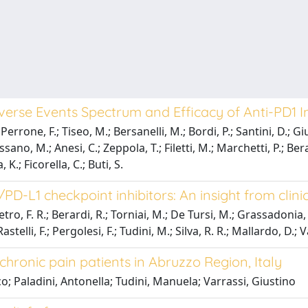
erse Events Spectrum and Efficacy of Anti-PD1
; Perrone, F.; Tiseo, M.; Bersanelli, M.; Bordi, P.; Santini, D.; G
ssano, M.; Anesi, C.; Zeppola, T.; Filetti, M.; Marchetti, P.; Berar
 K.; Ficorella, C.; Buti, S.
/PD-L1 checkpoint inhibitors: An insight from clini
ietro, F. R.; Berardi, R.; Torniai, M.; De Tursi, M.; Grassadonia, 
astelli, F.; Pergolesi, F.; Tudini, M.; Silva, R. R.; Mallardo, D.; V
hronic pain patients in Abruzzo Region, Italy
co; Paladini, Antonella; Tudini, Manuela; Varrassi, Giustino