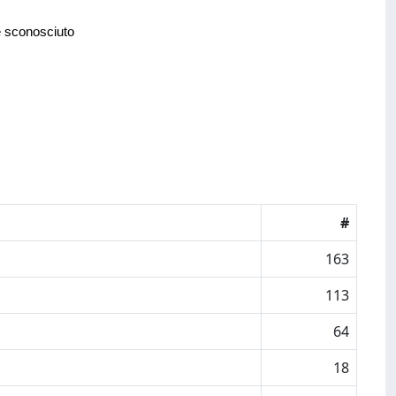
e sconosciuto
#
163
113
64
18