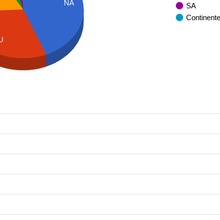
NA
SA
Continent
U