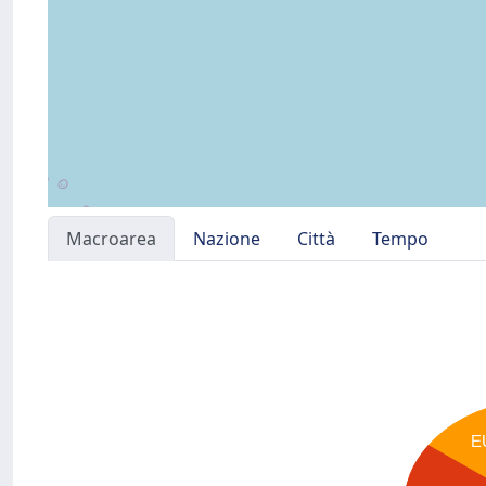
Macroarea
Nazione
Città
Tempo
E