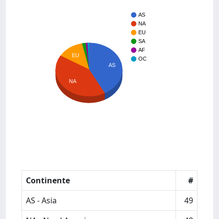
AS
NA
EU
SA
AF
EU
OC
AS
NA
Continente
#
AS - Asia
49