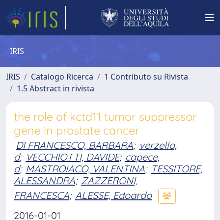
IRIS
IRIS
Catalogo Ricerca
1 Contributo su Rivista
1.5 Abstract in rivista
the role of kctd11 tumor suppressor
gene in prostate cancer
DI FRANCESCO, BARBARA
;
verzella,
d
;
VECCHIOTTI, DAVIDE
;
capece,
d
;
MASTROIACO, VALENTINA
;
TESSITORE,
ALESSANDRA
;
ZAZZERONI,
FRANCESCA
;
ALESSE, Edoardo
2016-01-01