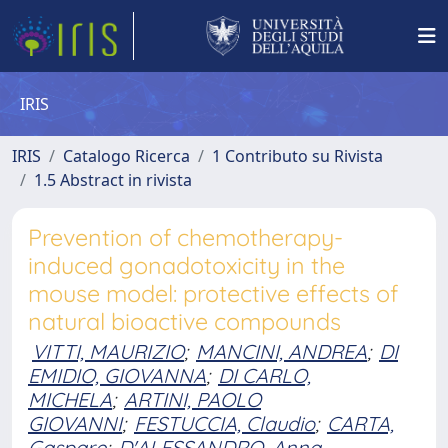
IRIS
IRIS
Catalogo Ricerca
1 Contributo su Rivista
1.5 Abstract in rivista
Prevention of chemotherapy-
induced gonadotoxicity in the
mouse model: protective effects of
natural bioactive compounds
VITTI, MAURIZIO
;
MANCINI, ANDREA
;
DI
EMIDIO, GIOVANNA
;
DI CARLO,
MICHELA
;
ARTINI, PAOLO
GIOVANNI
;
FESTUCCIA, Claudio
;
CARTA,
Gaspare
;
D'ALESSANDRO, Anna