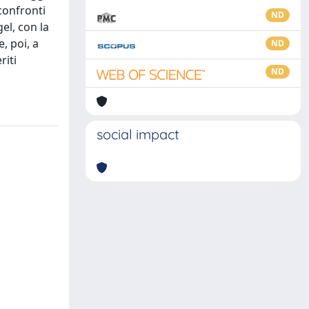
confronti
ND
el, con la
, poi, a
ND
riti
ND
social impact