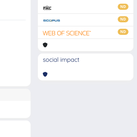
ND
ND
ND
social impact