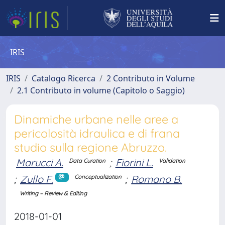
IRIS
IRIS
Catalogo Ricerca
2 Contributo in Volume
2.1 Contributo in volume (Capitolo o Saggio)
Dinamiche urbane nelle aree a
pericolosità idraulica e di frana
studio sulla regione Abruzzo.
Marucci A.
;
Fiorini L.
Data Curation
Validation
;
Zullo F.
;
Romano B.
Conceptualization
Writing – Review & Editing
2018-01-01