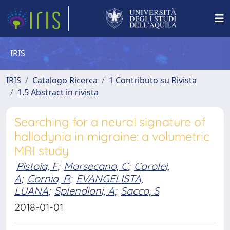
IRIS
IRIS
Catalogo Ricerca
1 Contributo su Rivista
1.5 Abstract in rivista
Searching for a neural signature of
hallodynia in migraine: a volumetric
MRI study
Pistoia, F
;
Marsecano, C
;
Carolei,
A
;
Cornia, R
;
EVANGELISTA,
LUANA
;
Splendiani, A
;
Sacco, S
2018-01-01