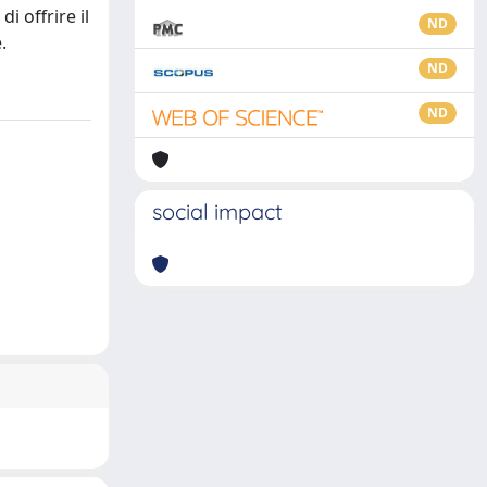
i offrire il
ND
.
ND
ND
social impact