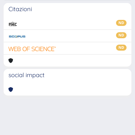
Citazioni
ND
ND
ND
social impact
Powered by
IRIS
-
about IRIS
-
Utilizzo dei cookie
-
Privacy
Copyright © 2026