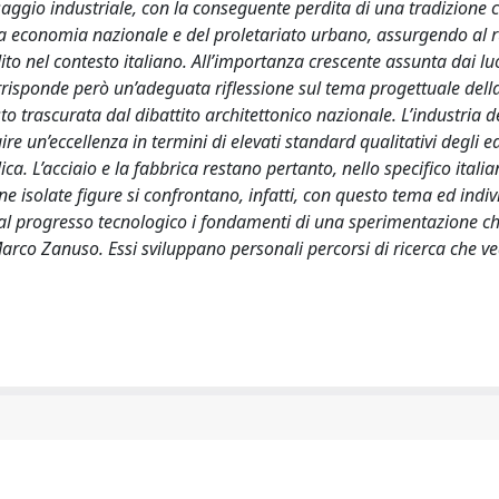
ggio industriale, con la conseguente perdita di una tradizione 
va economia nazionale e del proletariato urbano, assurgendo al r
to nel contesto italiano. All’importanza crescente assunta dai lu
isponde però un’adeguata riflessione sul tema progettuale della
 trascurata dal dibattito architettonico nazionale. L’industria d
re un’eccellenza in termini di elevati standard qualitativi degli edi
ca. L’acciaio e la fabbrica restano pertanto, nello specifico itali
e isolate figure si confrontano, infatti, con questo tema ed indi
 dal progresso tecnologico i fondamenti di una sperimentazione ch
 Marco Zanuso. Essi sviluppano personali percorsi di ricerca che 