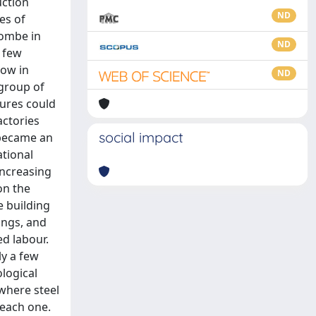
uction
ND
es of
Lombe in
ND
e few
low in
ND
 group of
tures could
actories
social impact
 became an
ational
increasing
on the
e building
ings, and
ed labour.
ly a few
ological
where steel
 each one.