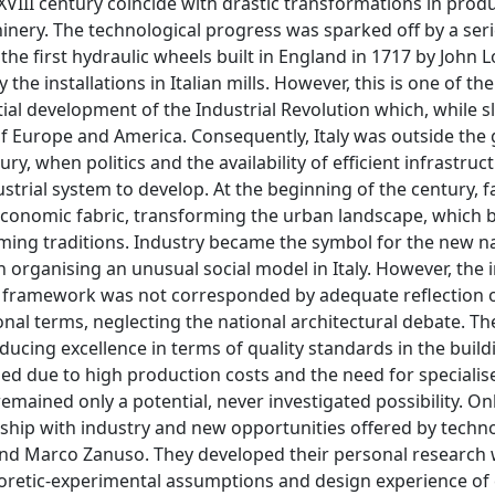
 XVIII century coincide with drastic transformations in prod
nery. The technological progress was sparked off by a seri
 the first hydraulic wheels built in England in 1717 by John 
 the installations in Italian mills. However, this is one of th
tial development of the Industrial Revolution which, while s
y of Europe and America. Consequently, Italy was outside the
ry, when politics and the availability of efficient infrastruc
strial system to develop. At the beginning of the century, f
 economic fabric, transforming the urban landscape, which
arming traditions. Industry became the symbol for the new n
n organising an unusual social model in Italy. However, the 
ic framework was not corresponded by adequate reflection 
ional terms, neglecting the national architectural debate. Th
ducing excellence in terms of quality standards in the build
e used due to high production costs and the need for specialis
remained only a potential, never investigated possibility. On
ionship with industry and new opportunities offered by techn
and Marco Zanuso. They developed their personal research 
eoretic-experimental assumptions and design experience of