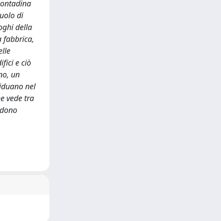
contadina
uolo di
oghi della
 fabbrica,
elle
fici e ciò
ano, un
viduano nel
e vede tra
vedono