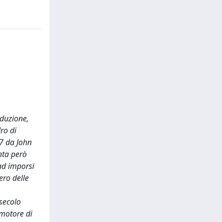
oduzione,
ro di
17 da John
nta però
 ad imporsi
ero delle
 secolo
 motore di