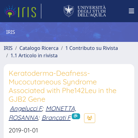
IRIS
IRIS
Catalogo Ricerca
1 Contributo su Rivista
1.1 Articolo in rivista
Keratoderma-Deafness-
Mucocutaneous Syndrome
Associated with Phe142Leu in the
GJB2 Gene
Angelucci F
;
MONETTA,
ROSANNA
;
Brancati F
2019-01-01