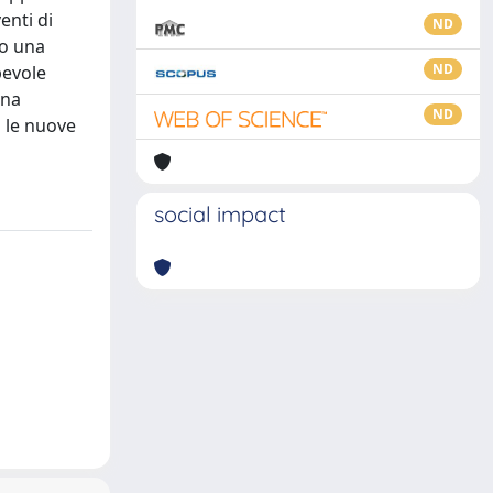
enti di
ND
no una
ND
pevole
una
ND
o le nuove
social impact