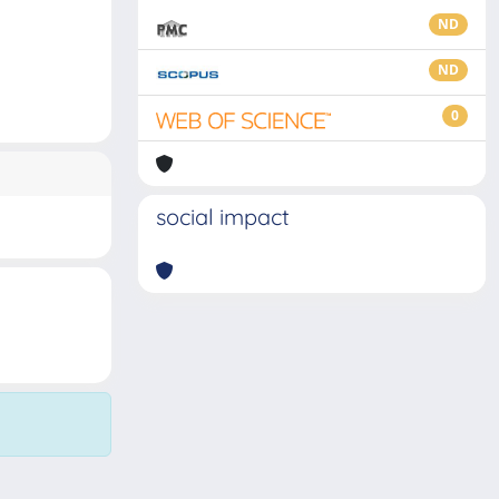
ND
ND
0
social impact