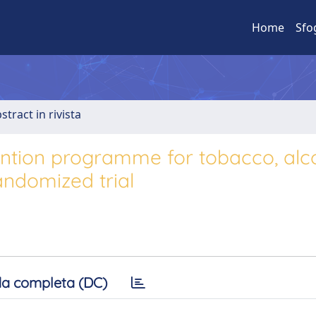
Home
Sfo
stract in rivista
ntion programme for tobacco, alco
andomized trial
a completa (DC)