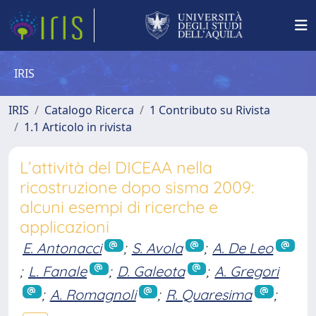
IRIS
IRIS
Catalogo Ricerca
1 Contributo su Rivista
1.1 Articolo in rivista
L’attività del DICEAA nella
ricostruzione dopo sisma 2009:
alcuni esempi di ricerche e
applicazioni
E. Antonacci
;
S. Avola
;
A. De Leo
;
L. Fanale
;
D. Galeota
;
A. Gregori
;
A. Romagnoli
;
R. Quaresima
;