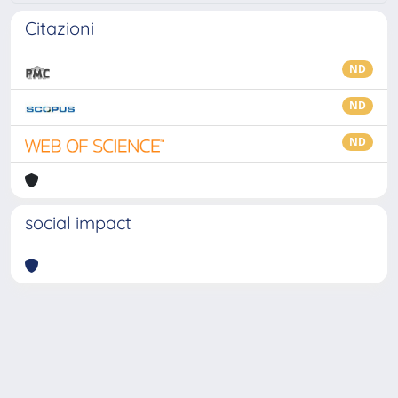
Citazioni
ND
ND
ND
social impact
Powered by
IRIS
-
about IRIS
-
Utilizzo dei cookie
-
Privacy
Copyright © 2026