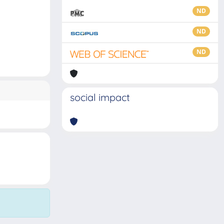
ND
ND
ND
social impact