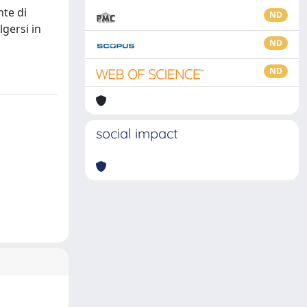
nte di
ND
lgersi in
ND
ND
social impact