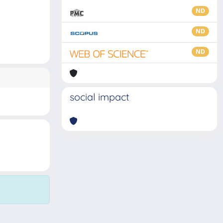
ND
ND
ND
social impact