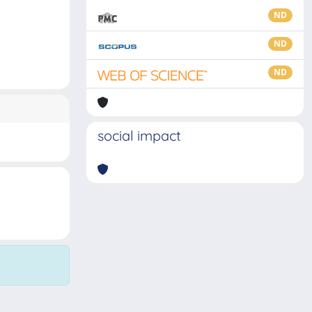
ND
ND
ND
social impact