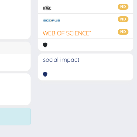
ND
ND
ND
social impact