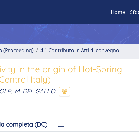
Home
Sfo
no (Proceeding)
4.1 Contributo in Atti di convegno
vity in the origin of Hot-Spring
entral Italy)
COLE
;
M. DEL GALLO
a completa (DC)