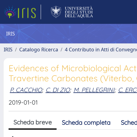
IRIS
IRIS
Catalogo Ricerca
4 Contributo in Atti di Conveg
Evidences of Microbiological Acti
Travertine Carbonates (Viterbo, C
P. CACCHIO
;
C. DI ZIO
;
M. PELLEGRINI
;
C. ER
2019-01-01
Scheda breve
Scheda completa
Sched