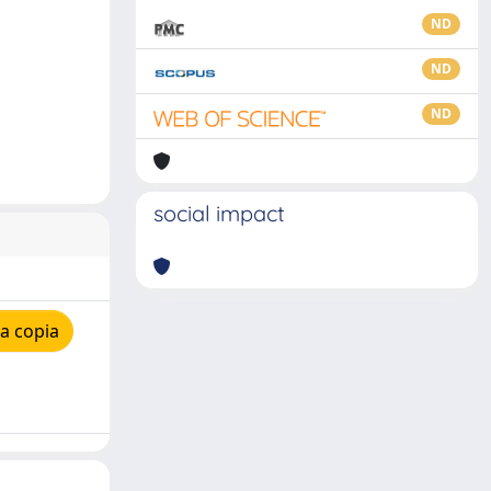
ND
ND
ND
social impact
a copia