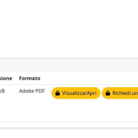
sione
Formato
kB
Adobe PDF
Visualizza/Apri
Richiedi un