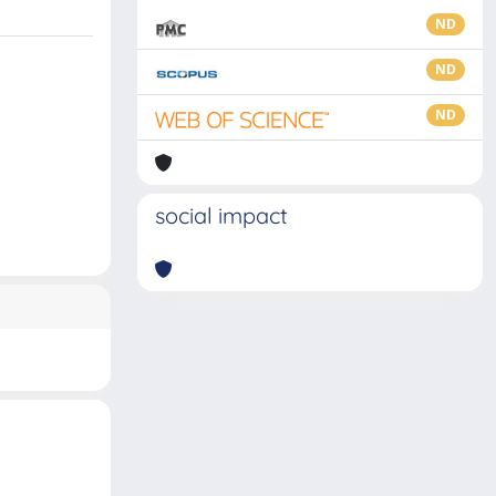
ND
ND
ND
social impact