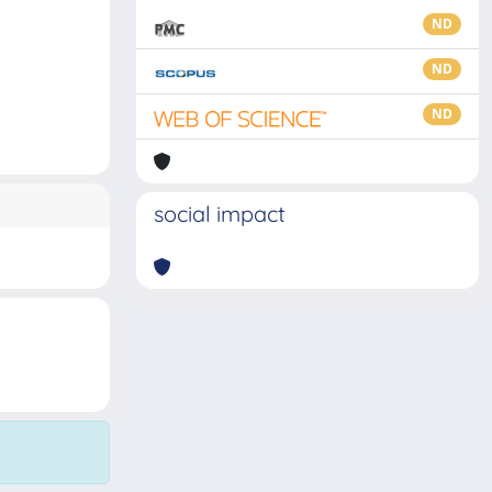
ND
ND
ND
social impact