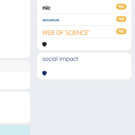
ND
ND
ND
social impact