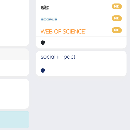
ND
ND
ND
social impact