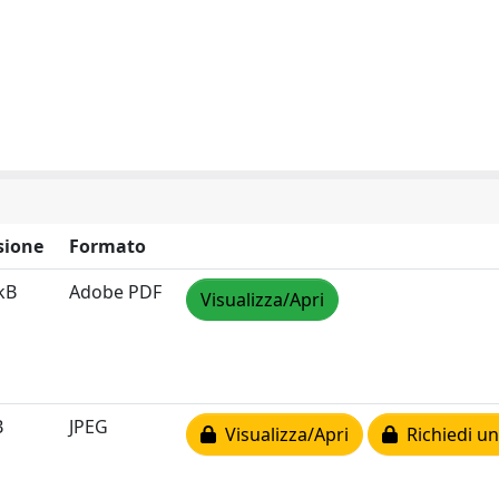
sione
Formato
kB
Adobe PDF
Visualizza/Apri
B
JPEG
Visualizza/Apri
Richiedi un