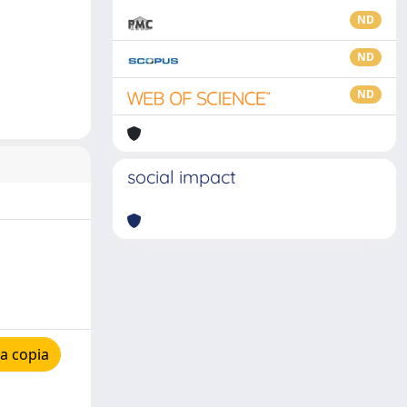
ND
ND
ND
social impact
a copia