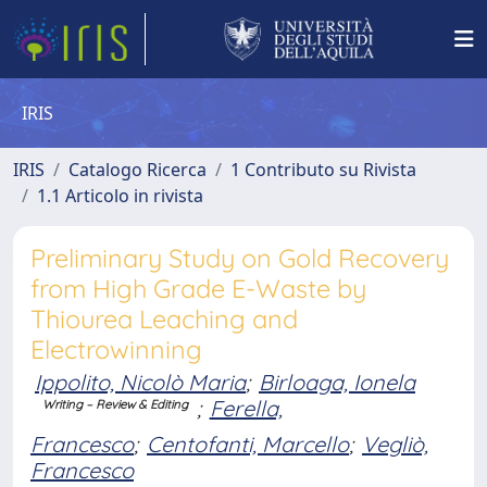
IRIS
IRIS
Catalogo Ricerca
1 Contributo su Rivista
1.1 Articolo in rivista
Preliminary Study on Gold Recovery
from High Grade E-Waste by
Thiourea Leaching and
Electrowinning
Ippolito, Nicolò Maria
;
Birloaga, Ionela
;
Ferella,
Writing – Review & Editing
Francesco
;
Centofanti, Marcello
;
Vegliò,
Francesco