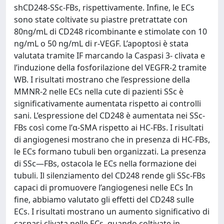
shCD248-SSc-FBs, rispettivamente. Infine, le ECs
sono state coltivate su piastre pretrattate con
80ng/mL di CD248 ricombinante e stimolate con 10
ng/mL o 50 ng/mL di r-VEGF. L’apoptosi è stata
valutata tramite IF marcando la Caspasi 3- clivata e
l’induzione della fosforilazione del VEGFR-2 tramite
WB. I risultati mostrano che l’espressione della
MMNR-2 nelle ECs nella cute di pazienti SSc è
significativamente aumentata rispetto ai controlli
sani. L’espressione del CD248 è aumentata nei SSc-
FBs così come l’α-SMA rispetto ai HC-FBs. I risultati
di angiogenesi mostrano che in presenza di HC-FBs,
le ECs formano tubuli ben organizzati. La presenza
di SSc—FBs, ostacola le ECs nella formazione dei
tubuli. Il silenziamento del CD248 rende gli SSc-FBs
capaci di promuovere l’angiogenesi nelle ECs In
fine, abbiamo valutato gli effetti del CD248 sulle
ECs. I risultati mostrano un aumento significativo di
caspasi clivata nelle ECs, quando coltivate in