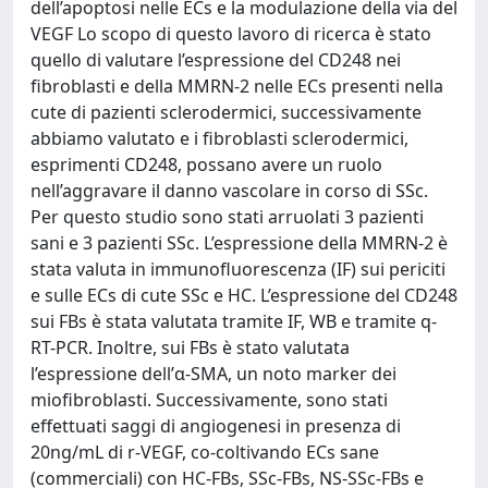
dell’apoptosi nelle ECs e la modulazione della via del
VEGF Lo scopo di questo lavoro di ricerca è stato
quello di valutare l’espressione del CD248 nei
fibroblasti e della MMRN-2 nelle ECs presenti nella
cute di pazienti sclerodermici, successivamente
abbiamo valutato e i fibroblasti sclerodermici,
esprimenti CD248, possano avere un ruolo
nell’aggravare il danno vascolare in corso di SSc.
Per questo studio sono stati arruolati 3 pazienti
sani e 3 pazienti SSc. L’espressione della MMRN-2 è
stata valuta in immunofluorescenza (IF) sui periciti
e sulle ECs di cute SSc e HC. L’espressione del CD248
sui FBs è stata valutata tramite IF, WB e tramite q-
RT-PCR. Inoltre, sui FBs è stato valutata
l’espressione dell’α-SMA, un noto marker dei
miofibroblasti. Successivamente, sono stati
effettuati saggi di angiogenesi in presenza di
20ng/mL di r-VEGF, co-coltivando ECs sane
(commerciali) con HC-FBs, SSc-FBs, NS-SSc-FBs e