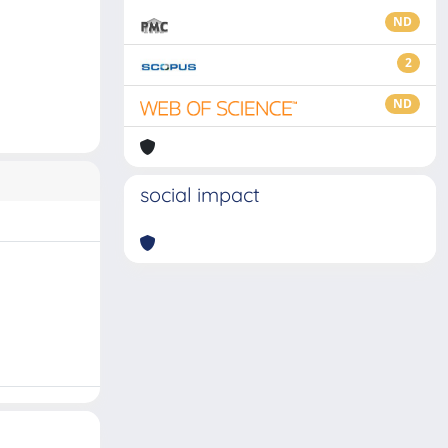
ND
2
ND
social impact