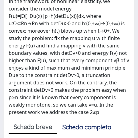
In the framework of nonlinear elasticity, we
consider the model energy
F(u)=∫Ω[|Du(x)|p+h(det⁡Du(x))]dx, where
u:Ω⊂Rn→Rn with det⁡Du>0 and h:(0,+∞)→[0,+∞) is
convex; moreover h(t) blows up when t→0+. We
study the problem: fix the mapping u with finite
energy F(u) and find a mapping v with the same
boundary values, with det⁡Dv>0 and energy F(v) not
higher than F(u), such that every component vβ of v
enjoys a kind of maximum and minimum principle.
Due to the constraint det⁡Dv>0, a truncation
argument does not work. On the contrary, the
constraint det⁡Dv>0 makes the problem easy when
p≥n since it is known that every component is
weakly monotone, so we can take v=u. In the
present work we address the case 2≤p
Scheda breve
Scheda completa