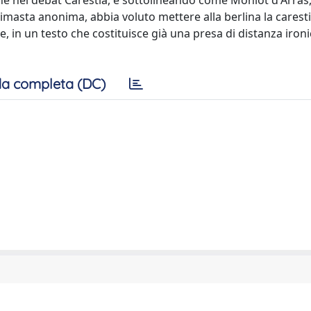
one nel débat Carestia, e sottolineando come Moniot d'Arras,
i rimasta anonima, abbia voluto mettere alla berlina la carest
, in un testo che costituisce già una presa di distanza ironi
a completa (DC)