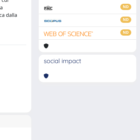
 cui
ia
ND
ca dalla
ND
ND
social impact