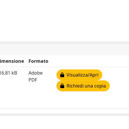
imensione
Formato
16.81 kB
Adobe
Visualizza/Apri
PDF
Richiedi una copia