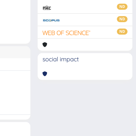
ND
ND
ND
social impact